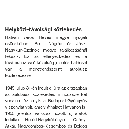
Helyközi-távolsági közlekedés
Hatvan város Heves megye nyugati 
csücskében, Pest, Nógrád és Jász-
Nagykun-Szolnok megye találkozásánál 
fekszik. Ez az elhelyezkedés és a 
fővároshoz való közelség jelentős hatással 
van a menetrendszerinti autóbusz 
közlekedésre.
1945.július 31-én indult el újra az országban 
az autóbusz közlekedés, mindössze két 
vonalon. Az egyik a Budapest-Gyöngyös 
viszonylat volt, amely áthaladt Hatvanon is.
1955 jelentős változás hozott: új áratok 
indultak Heréd-Nagykökényes, Csány-
Atkár, Nagygombos-Kisgombos és Boldog 