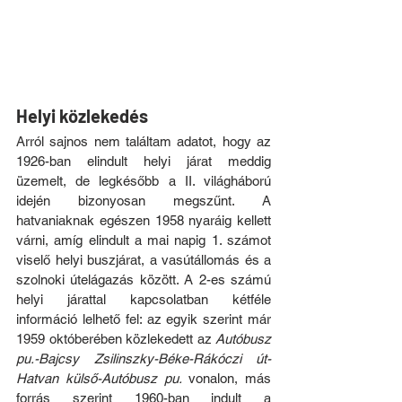
Helyi közlekedés
Arról sajnos nem találtam adatot, hogy az 
1926-ban elindult helyi járat meddig 
üzemelt, de legkésőbb a II. világháború 
idején bizonyosan megszűnt. A 
hatvaniaknak egészen 1958 nyaráig kellett 
várni, amíg elindult a mai napig 1. számot 
viselő helyi buszjárat, a vasútállomás és a 
szolnoki útelágazás között. A 2-es számú 
helyi járattal kapcsolatban kétféle 
információ lelhető fel: az egyik szerint már 
1959 októberében közlekedett az 
Autóbusz 
pu.-Bajcsy Zsilinszky-Béke-Rákóczi út-
Hatvan külső-Autóbusz pu.
 vonalon, más 
forrás szerint 1960-ban indult a 