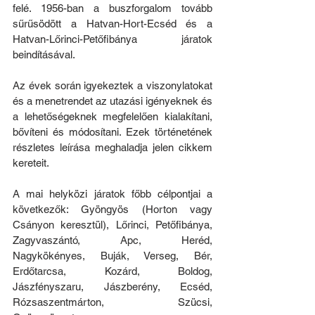
felé. 1956-ban a buszforgalom tovább 
sűrűsödött a Hatvan-Hort-Ecséd és a 
Hatvan-Lőrinci-Petőfibánya járatok 
beindításával.
Az évek során igyekeztek a viszonylatokat 
és a menetrendet az utazási igényeknek és 
a lehetőségeknek megfelelően kialakítani, 
bővíteni és módosítani. Ezek történetének 
részletes leírása meghaladja jelen cikkem 
kereteit.
A mai helyközi járatok főbb célpontjai a 
következők: Gyöngyös (Horton vagy 
Csányon keresztül), Lőrinci, Petőfibánya, 
Zagyvaszántó, Apc, Heréd, 
Nagykökényes, Buják, Verseg, Bér, 
Erdőtarcsa, Kozárd, Boldog, 
Jászfényszaru, Jászberény, Ecséd, 
Rózsaszentmárton, Szücsi, 