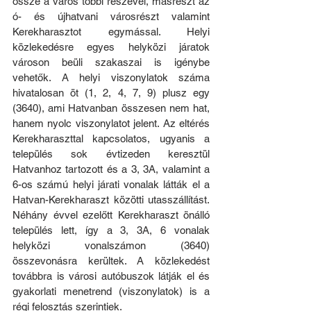
össze a város többi részével, másrészt az 
ó- és újhatvani városrészt valamint 
Kerekharasztot egymással. Helyi 
közlekedésre egyes helyközi járatok 
városon beüli szakaszai is igénybe 
vehetők. A helyi viszonylatok száma 
hivatalosan öt (1, 2, 4, 7, 9) plusz egy 
(3640), ami Hatvanban összesen nem hat, 
hanem nyolc viszonylatot jelent. Az eltérés 
Kerekharaszttal kapcsolatos, ugyanis a 
település sok évtizeden keresztül 
Hatvanhoz tartozott és a 3, 3A, valamint a 
6-os számú helyi járati vonalak látták el a 
Hatvan-Kerekharaszt közötti utasszállítást. 
Néhány évvel ezelőtt Kerekharaszt önálló 
település lett, így a 3, 3A, 6 vonalak 
helyközi vonalszámon (3640) 
összevonásra kerültek. A közlekedést 
továbbra is városi autóbuszok látják el és 
gyakorlati menetrend (viszonylatok) is a 
régi felosztás szerintiek.