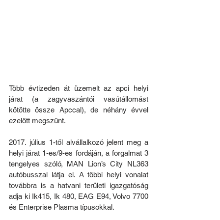
Több évtizeden át üzemelt az apci helyi 
járat (a zagyvaszántói vasútállomást 
kötötte össze Apccal), de néhány évvel 
ezelőtt megszűnt.
2017. július 1-től alvállalkozó jelent meg a 
helyi járat 1-es/9-es fordáján, a forgalmat 3 
tengelyes szóló, MAN Lion’s City NL363 
autóbusszal látja el. A többi helyi vonalat 
továbbra is a hatvani területi igazgatóság 
adja ki Ik415, Ik 480, EAG E94, Volvo 7700 
és Enterprise Plasma típusokkal.