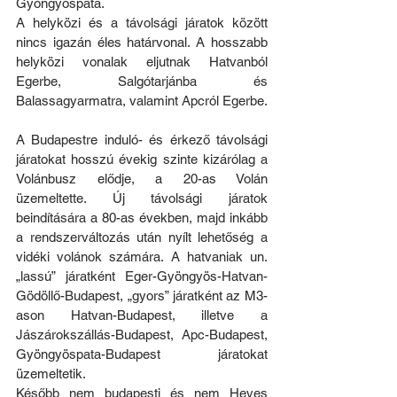
Gyöngyöspata.
A helyközi és a távolsági járatok között 
nincs igazán éles határvonal. A hosszabb 
helyközi vonalak eljutnak Hatvanból 
Egerbe, Salgótarjánba és 
Balassagyarmatra, valamint Apcról Egerbe.
A Budapestre induló- és érkező távolsági 
járatokat hosszú évekig szinte kizárólag a 
Volánbusz elődje, a 20-as Volán 
üzemeltette. Új távolsági járatok 
beindítására a 80-as években, majd inkább 
a rendszerváltozás után nyílt lehetőség a 
vidéki volánok számára. A hatvaniak un. 
„lassú” járatként Eger-Gyöngyös-Hatvan-
Gödöllő-Budapest, „gyors” járatként az M3-
ason Hatvan-Budapest, illetve a 
Jászárokszállás-Budapest, Apc-Budapest, 
Gyöngyöspata-Budapest járatokat 
üzemeltetik.
Később nem budapesti és nem Heves 