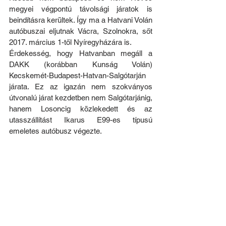
megyei végpontú távolsági járatok is 
beindításra kerültek. Így ma a Hatvani Volán 
autóbuszai eljutnak Vácra, Szolnokra, sőt 
2017. március 1-től Nyíregyházára is.
Érdekesség, hogy Hatvanban megáll a 
DAKK (korábban Kunság Volán) 
Kecskemét-Budapest-Hatvan-Salgótarján 
járata. Ez az igazán nem szokványos 
útvonalú járat kezdetben nem Salgótarjánig, 
hanem Losoncig közlekedett és az 
utasszállítást Ikarus E99-es típusú 
emeletes autóbusz végezte.