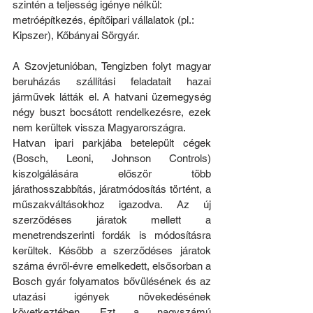
szintén a teljesség igénye nélkül: 
metróépítkezés, építőipari vállalatok (pl.: 
Kipszer), Kőbányai Sörgyár.
A Szovjetunióban, Tengizben folyt magyar 
beruházás szállítási feladatait hazai 
járművek látták el. A hatvani üzemegység 
négy buszt bocsátott rendelkezésre, ezek 
nem kerültek vissza Magyarországra.
Hatvan ipari parkjába betelepült cégek 
(Bosch, Leoni, Johnson Controls) 
kiszolgálására először több 
járathosszabbítás, járatmódosítás történt, a 
műszakváltásokhoz igazodva. Az új 
szerződéses járatok mellett a 
menetrendszerinti fordák is módosításra 
kerültek. Később a szerződéses járatok 
száma évről-évre emelkedett, elsősorban a 
Bosch gyár folyamatos bővülésének és az 
utazási igények növekedésének 
következtében. Ezt a nagyszámú 