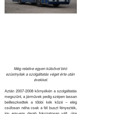
Még relatíve egyen külsővel bíró 
ezüstnyilak a szolgáltatás véget érte után 
évekkel.
Aztán 2007-2008 környékén a szolgáltatás 
megszűnt, a járművek pedig szépen lassan 
beilleszkedtek a többi kék közé – elég 
csúfosan néha csak a fél buszt fényezték, 
így egy-egy darab fokozatosan vált „újra 