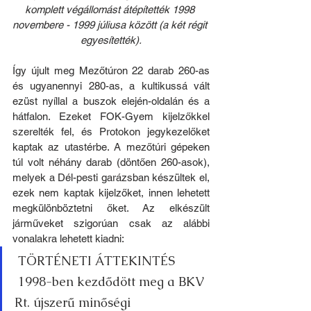
komplett végállomást átépítették 1998 
novembere - 1999 júliusa között (a két régit 
egyesítették).
Így újult meg Mezőtúron 22 darab 260-as 
és ugyanennyi 280-as, a kultikussá vált 
ezüst nyíllal a buszok elején-oldalán és a 
hátfalon. Ezeket FOK-Gyem kijelzőkkel 
szerelték fel, és Protokon jegykezelőket 
kaptak az utastérbe. A mezőtúri gépeken 
túl volt néhány darab (döntően 260-asok), 
melyek a Dél-pesti garázsban készültek el, 
ezek nem kaptak kijelzőket, innen lehetett 
megkülönböztetni őket. Az elkészült 
járműveket szigorúan csak az alábbi 
vonalakra lehetett kiadni:
 TÖRTÉNETI ÁTTEKINTÉS
 1998-ben kezdődött meg a BKV 
Rt. újszerű minőségi 