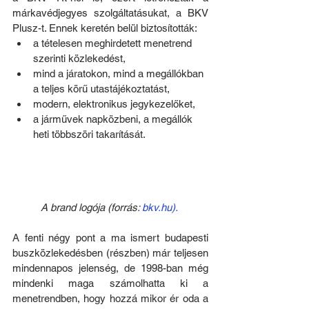
márkavédjegyes szolgáltatásukat, a BKV 
Plusz-t. Ennek keretén belül biztosították:
a tételesen meghirdetett menetrend 
szerinti közlekedést,
mind a járatokon, mind a megállókban 
a teljes körű utastájékoztatást,
modern, elektronikus jegykezelőket,
a járművek napközbeni, a megállók 
heti többszöri takarítását.
A brand logója (forrás: 
bkv.hu).
A fenti négy pont a ma ismert budapesti 
buszközlekedésben (részben) már teljesen 
mindennapos jelenség, de 1998-ban még 
mindenki maga számolhatta ki a 
menetrendben, hogy hozzá mikor ér oda a 