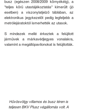
busz (egészen 2008/2009 környékéig), a 
"teljes körű utastájékoztatás" kimerült (jó 
esetben) a viszonylatjelző táblában, az 
elektronikus jegykezelőt pedig legfeljebb a 
metrólejáratoktól ismerhették az utasok.
S mindezek mellé érkeztek a felújított 
járművek a márkavédjegyes vonalakra, 
valamint a megállópavilonokat is felújították.
Hűvösvölgy villamos és busz téren is 
teljesen BKV Plusz végállomás volt. A 