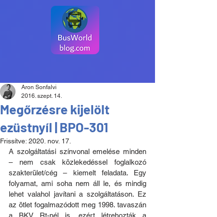
Aron Sonfalvi
2016. szept. 14.
Megőrzésre kijelölt
ezüstnyíl | BPO-301
Frissítve:
2020. nov. 17.
A szolgáltatási színvonal emelése minden 
– nem csak közlekedéssel foglalkozó 
szakterület/cég – kiemelt feladata. Egy 
folyamat, ami soha nem áll le, és mindig 
lehet valahol javítani a szolgáltatáson. Ez 
az ötlet fogalmazódott meg 1998. tavaszán 
a BKV Rt-nél is, ezért létrehozták a 