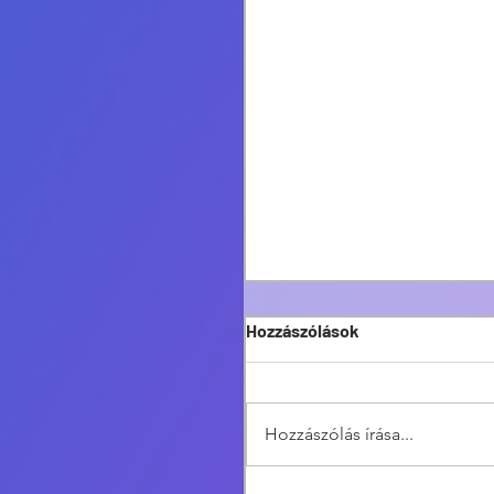
Hozzászólások
Hozzászólás írása...
Szezonzáró a Mátrában