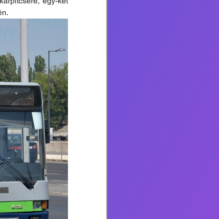
árpitcsere, egy-két 
én.