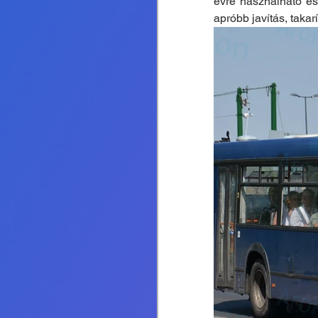
évre használható és e
apróbb javítás, takar