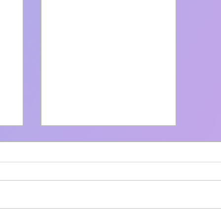
65 darab új Citaro K | BKV