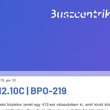
Buszcentrik
15. jan. 31.
12.10C | BPO-219
ot folytatva ismét egy 412-est választottam ki, amit kicsit kila