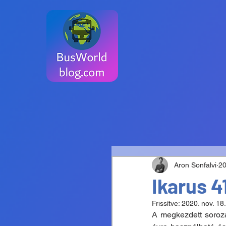
Aron Sonfalvi
20
Ikarus 4
Frissítve:
2020. nov. 18.
A megkezdett sorozat