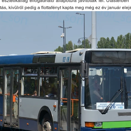
sztétikailag elfogadható állapotúra javították fel. Utastérben k
ítás, kívülről pedig a flottafényt kapta meg még ez év január elej