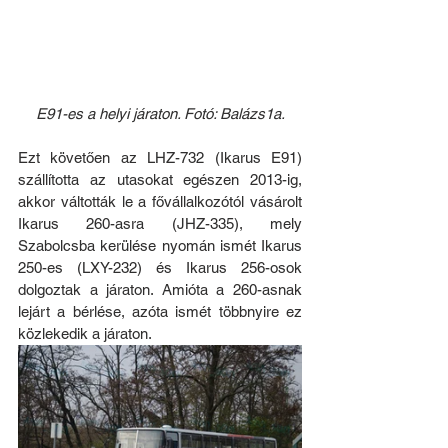
E91-es a helyi járaton. Fotó: Balázs1a.
Ezt követően az LHZ-732 (Ikarus E91) 
szállította az utasokat egészen 2013-ig, 
akkor váltották le a fővállalkozótól vásárolt 
Ikarus 260-asra (JHZ-335), mely 
Szabolcsba kerülése nyomán ismét Ikarus 
250-es (LXY-232) és Ikarus 256-osok 
dolgoztak a járaton. Amióta a 260-asnak 
lejárt a bérlése, azóta ismét többnyire ez 
közlekedik a járaton.