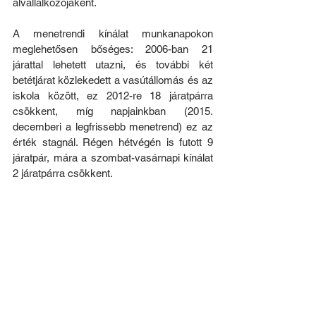
alvállalkozójaként. 
A menetrendi kínálat munkanapokon 
meglehetősen bőséges: 2006-ban 21 
járattal lehetett utazni, és további két 
betétjárat közlekedett a vasútállomás és az 
iskola között, ez 2012-re 18 járatpárra 
csökkent, míg napjainkban (2015. 
decemberi a legfrissebb menetrend) ez az 
érték stagnál. Régen hétvégén is futott 9 
járatpár, mára a szombat-vasárnapi kínálat 
2 járatpárra csökkent.