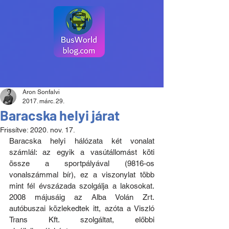
Aron Sonfalvi
2017. márc. 29.
Baracska helyi járat
Frissítve:
2020. nov. 17.
Baracska helyi hálózata két vonalat 
számlál: az egyik a vasútállomást köti 
össze a sportpályával (9816-os 
vonalszámmal bír), ez a viszonylat több 
mint fél évszázada szolgálja a lakosokat. 
2008 májusáig az Alba Volán Zrt. 
autóbuszai közlekedtek itt, azóta a Viszló 
Trans Kft. szolgáltat, előbbi 