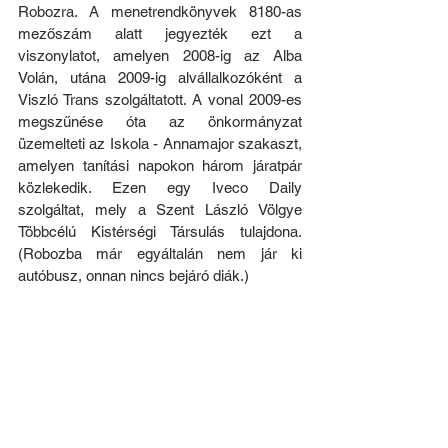
Robozra. A menetrendkönyvek 8180-as 
mezőszám alatt jegyezték ezt a 
viszonylatot, amelyen 2008-ig az Alba 
Volán, utána 2009-ig alvállalkozóként a 
Viszló Trans szolgáltatott. A vonal 2009-es 
megszűnése óta az önkormányzat 
üzemelteti az Iskola - Annamajor szakaszt, 
amelyen tanítási napokon három járatpár 
közlekedik. Ezen egy Iveco Daily 
szolgáltat, mely a Szent László Völgye 
Többcélú Kistérségi Társulás tulajdona. 
(Robozba már egyáltalán nem jár ki 
autóbusz, onnan nincs bejáró diák.)