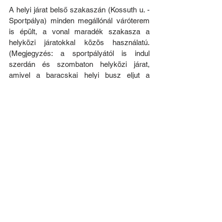
A helyi járat belső szakaszán (Kossuth u. - 
Sportpálya) minden megállónál váróterem 
is épült, a vonal maradék szakasza a 
helyközi járatokkal közös használatú. 
(Megjegyzés: a sportpályától is indul 
szerdán és szombaton helyközi járat, 
amivel a baracskai helyi busz eljut a 
martonvásári telephelyre.)
A bejegyzés Balázs1 
(megszűnt) weboldalának 
azonos cikkének 
aktualizált változata.
#Baracska
#Baracska_helyi_járat