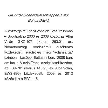
GKZ-107 pihenőidejét tölti éppen. Fotó: 
Bohus Dávid.
A közforgalmú helyi vonalon (Vasútállomás 
– Sportpálya) 2000 és 2008 között az Alba 
Volán GKZ-107 (Ikarus 263.01, ex. 
Németország) rendszámú autóbusza 
közlekedett, eredetileg még "volánsárga" 
színben, később flottaszínben. 2008-ban, 
amikor a Viszló Trans szolgáltatni kezdett, 
az FSJ-701 (Ikarus 415.25, ex. Alba Volán, 
EWS-896) közlekedett, 2009 és 2012 
között járt a BPA-116.