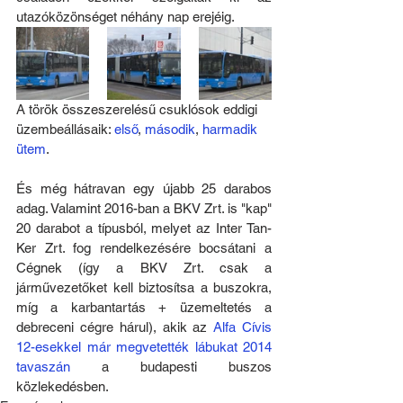
utazóközönséget néhány nap erejéig.
A török összeszerelésű csuklósok eddigi 
üzembeállásaik: 
első
, 
második
, 
harmadik 
ütem
.
És még hátravan egy újabb 25 darabos 
adag. Valamint 2016-ban a BKV Zrt. is "kap" 
20 darabot a típusból, melyet az Inter Tan-
Ker Zrt. fog rendelkezésére bocsátani a 
Cégnek (így a BKV Zrt. csak a 
járművezetőket kell biztosítsa a buszokra, 
míg a karbantartás + üzemeltetés a 
debreceni cégre hárul), akik az 
Alfa Cívis 
12-esekkel már megvetették lábukat 2014 
tavaszán
 a budapesti buszos 
közlekedésben.