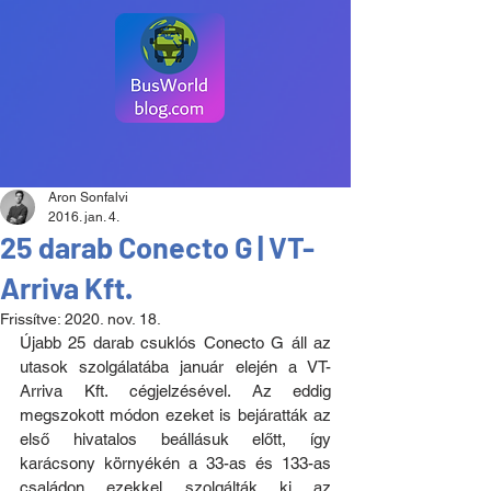
Aron Sonfalvi
2016. jan. 4.
25 darab Conecto G | VT-
Arriva Kft.
Frissítve:
2020. nov. 18.
Újabb 25 darab csuklós Conecto G áll az 
utasok szolgálatába január elején a VT-
Arriva Kft. cégjelzésével. Az eddig 
megszokott módon ezeket is bejáratták az 
első hivatalos beállásuk előtt, így 
karácsony környékén a 33-as és 133-as 
családon ezekkel szolgálták ki az 