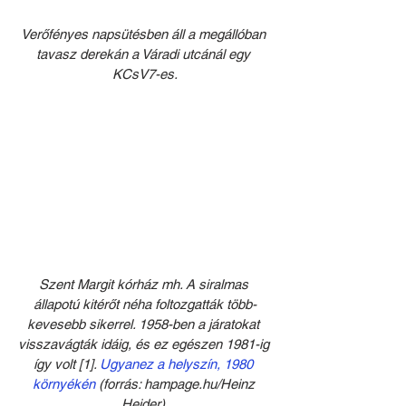
Verőfényes napsütésben áll a megállóban 
tavasz derekán a Váradi utcánál egy 
KCsV7-es.
Szent Margit kórház mh. A siralmas 
állapotú kitérőt néha foltozgatták több-
kevesebb sikerrel. 1958-ben a járatokat 
visszavágták idáig, és ez egészen 1981-ig 
így volt [1]. 
Ugyanez a helyszín, 1980 
környékén
 (forrás: hampage.hu/Heinz 
Heider).