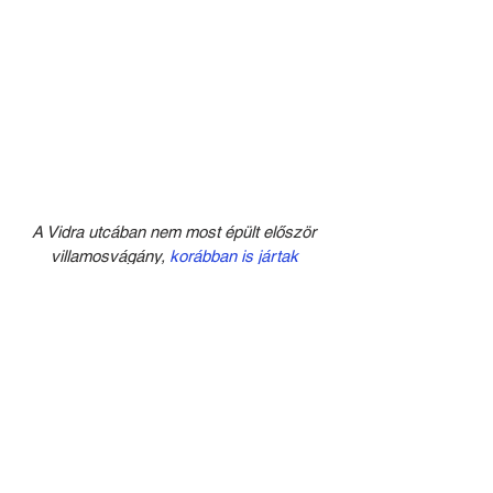
A Vidra utcában nem most épült először 
villamosvágány,
 korábban is jártak 
egyenes a Bem tér irányába villamosok [2].
Ennek a múltszázadbeli holdfényjelzője 
maradt kint az ív elején, a Frankel Leó 
utcában. A kép 2008-ban készült.