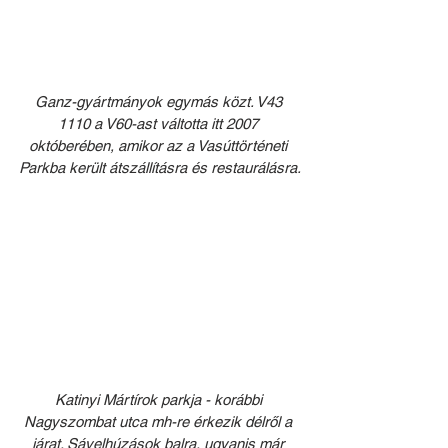
Ganz-gyártmányok egymás közt. V43 
1110 a V60-ast váltotta itt 2007 
októberében, amikor az a Vasúttörténeti 
Parkba került átszállításra és restaurálásra.
Katinyi Mártírok parkja - korábbi 
Nagyszombat utca mh-re érkezik délről a 
járat. Sávelhúzások balra, ugyanis már 