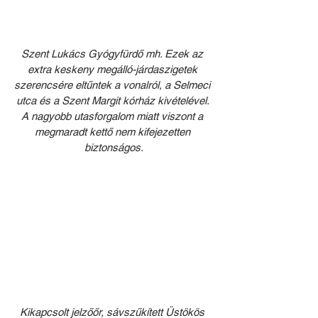
Szent Lukács Gyógyfürdő mh. Ezek az 
extra keskeny megálló-járdaszigetek 
szerencsére eltűntek a vonalról, a Selmeci 
utca és a Szent Margit kórház kivételével. 
A nagyobb utasforgalom miatt viszont a 
megmaradt kettő nem kifejezetten 
biztonságos.
Kikapcsolt jelzőőr, sávszűkített Üstökös 