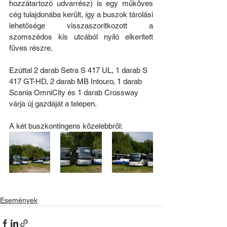
hozzátartozó udvarrész) is egy műköves 
cég tulajdonába került, így a buszok tárolási 
lehetősége visszaszorítkozott a 
szomszédos kis utcából nyíló elkerített 
füves részre. 
Ezúttal 2 darab Setra S 417 UL, 1 
darab
 S 
417 GT-HD, 2 
darab
 MB Intouro, 1 
darab
Scania OmniCity és 1 darab Crossway 
várja új gazdáját a telepen.
A két buszkontingens közelebbről:
Események