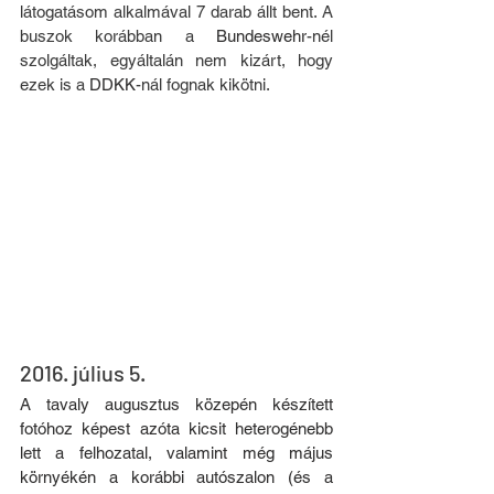
látogatásom alkalmával 7 darab állt bent. A 
buszok korábban a 
Bundeswehr
-nél 
szolgáltak, egyáltalán nem kizárt, hogy 
ezek is a 
DDKK
-nál fognak kikötni.
2016. július 5.
A tavaly augusztus közepén készített 
fotóhoz képest azóta kicsit heterogénebb 
lett a felhozatal, valamint még május 
környékén a korábbi autószalon (és a 