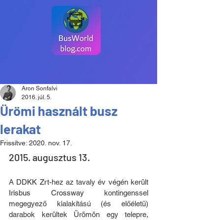
Aron Sonfalvi
2016. júl. 5.
Ürömi használt busz
lerakat
Frissítve:
2020. nov. 17.
2015. augusztus 13.
A 
DDKK Zrt
-hez az tavaly év végén került 
Irisbus Crossway 
kontingenssel 
megegyező kialakítású (és előéletű) 
darabok kerültek Ürömön egy telepre, 