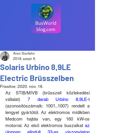
Aron Sonfalvi
2018. szept. 9.
Solaris Urbino 8,9LE
Electric Brüsszelben
Frissítve:
2020. nov. 16.
Az STIB/MIVB (brüsszeli közlekedési 
vállalat) 
7 darab Urbino 8,9LE
-t 
(azonosítószámaik: 1001..1007) rendelt a 
lengyel gyártótól. Az elektromos midikben 
Medcom hajtás van, egy 160 kW-os 
motorral. Az első elektromos buszaikat 
az 
újonnan elindult 33-as viszonylaton