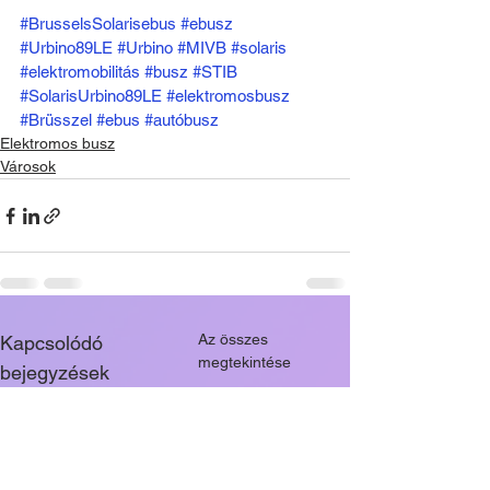
#BrusselsSolarisebus
#ebusz
#Urbino89LE
#Urbino
#MIVB
#solaris
#elektromobilitás
#busz
#STIB
#SolarisUrbino89LE
#elektromosbusz
#Brüsszel
#ebus
#autóbusz
Elektromos busz
Városok
Az összes
Kapcsolódó
megtekintése
bejegyzések