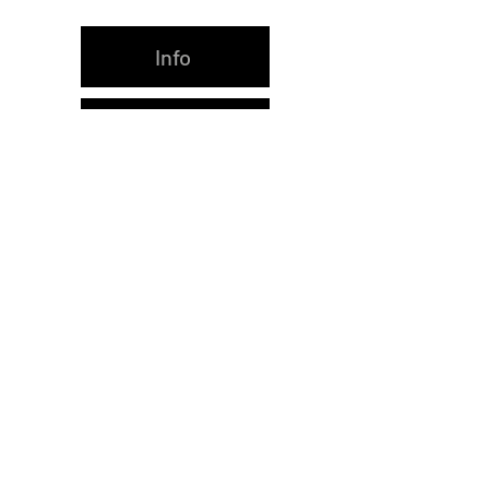
Info
Frissítések
Üzenetküldés
Közlemények
Hozzászólások
Impresszum
Brüsszel
Hozzászólás írása...
Ajánlott oldalak
Feliratkozás