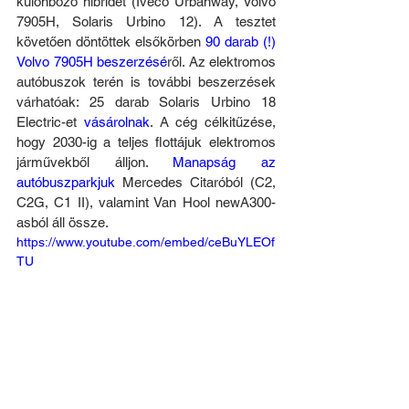
különböző hibridet (Iveco Urbanway, Volvo 
7905H, Solaris Urbino 12). A tesztet 
követően döntöttek elsőkörben 
90 darab (!) 
Volvo 7905H beszerzésé
ről. Az elektromos 
autóbuszok terén is további beszerzések 
várhatóak: 25 darab Solaris Urbino 18 
Electric-et 
vásárolnak
. A cég célkitűzése, 
hogy 2030-ig a teljes flottájuk elektromos 
járművekből álljon. 
Manapság az 
autóbuszparkjuk
 Mercedes Citaróból (C2, 
C2G, C1 II), valamint Van Hool newA300-
asból áll össze.
https://www.youtube.com/embed/ceBuYLEOf
TU