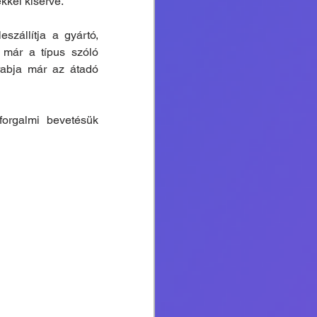
kkel kísérve.
állítja a gyártó, 
már a típus szóló 
abja már az átadó 
orgalmi bevetésük 