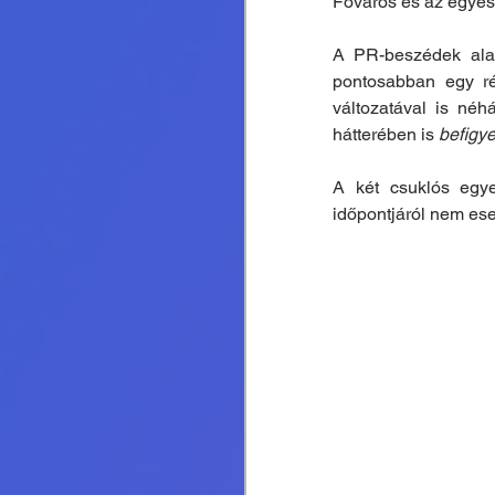
Főváros és az egyes
A PR-beszédek alap
pontosabban egy ré
változatával is né
hátterében is 
befigye
A két csuklós egye
időpontjáról nem eset