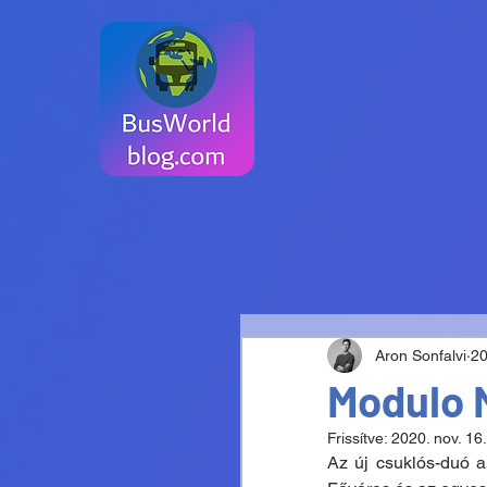
Aron Sonfalvi
20
Modulo 
Frissítve:
2020. nov. 16.
Az új csuklós-duó a 