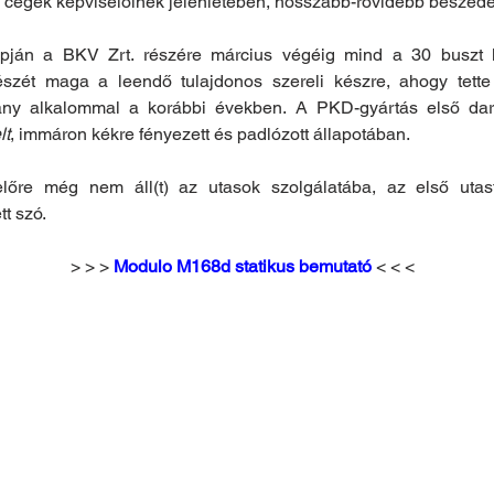
 cégek képviselőinek jelenlétében, hosszabb-rövidebb beszéde
ján a BKV Zrt. részére március végéig mind a 30 buszt lesz
szét maga a leendő tulajdonos szereli készre, ahogy tette 
hány alkalommal a korábbi években. A PKD-gyártás első dar
lt
, immáron kékre fényezett és padlózott állapotában.
lőre még nem áll(t) az utasok szolgálatába, az első utasf
t szó.
> > > 
Modulo M168d statikus bemutató
 < < <