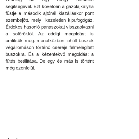
segítségével. Ezt követően a gázolajkályha 
füstje a második ajtónál kiszálláskor pont 
szembejött, mely  kezeletlen kipufogógáz. 
Érdekes hasonló panaszokat visszaolvasni 
a sofőröktől. Az eddigi megoldást is 
említsük meg: menetközben lehűlt buszok 
végállomáson történő cseréje felmelegített 
buszokra. És a kézenfekvő megoldás: a 
fűtés beállítása. De egy és más is történt 
még ezenfelül. 