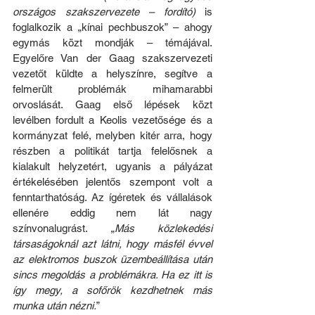
országos szakszervezete – fordító) 
is 
foglalkozik a „kínai pechbuszok” – ahogy 
egymás közt mondják – témájával. 
Egyelőre Van der Gaag szakszervezeti 
vezetőt küldte a helyszínre, segítve a 
felmerült problémák mihamarabbi 
orvoslását. Gaag első lépések közt 
levélben fordult a Keolis vezetősége és a 
kormányzat felé, melyben kitér arra, hogy 
részben a politikát tartja felelősnek a 
kialakult helyzetért, ugyanis a pályázat 
értékelésében jelentős szempont volt a 
fenntarthatóság. Az ígéretek és vállalások 
ellenére eddig nem lát nagy 
színvonalugrást. „
Más közlekedési 
társaságoknál azt látni, hogy másfél évvel 
az elektromos buszok üzembeállítása után 
sincs megoldás a problémákra. Ha ez itt is 
így megy, a sofőrök kezdhetnek más 
munka után nézni.
” 