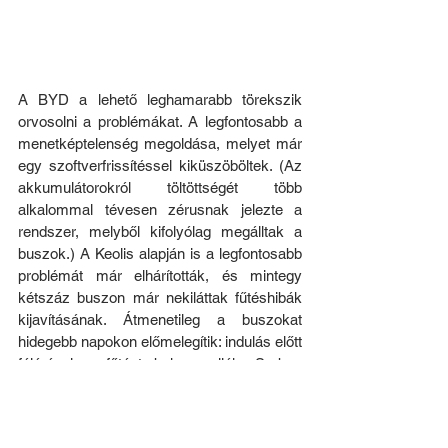
A BYD a lehető leghamarabb törekszik 
orvosolni a problémákat. A legfontosabb a 
menetképtelenség megoldása, melyet már 
egy szoftverfrissítéssel kiküszöböltek. (Az 
akkumulátorokról töltöttségét több 
alkalommal tévesen zérusnak jelezte a 
rendszer, melyből kifolyólag megálltak a 
buszok.) A Keolis alapján is a legfontosabb 
problémát már elhárították, és mintegy 
kétszáz buszon már nekiláttak fűtéshibák 
kijavításának. Átmenetileg a buszokat 
hidegebb napokon előmelegítik: indulás előtt 
félórával a fűtést bekapcsolják. Sorban 
követi a pantográftöltéssel kapcsolatos 
probléma megoldása: egyes alkatrészek 
túlmelegednek töltés folyamán. És nem 