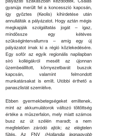
pályázati szakaszban kezdődtek. Csalás 
gyanúja merült fel a koncesszió kapcsán, 
így győztes (Keolis) kihirdetése után 
annullálták a pályázatot. Hogy aztán mégis 
megkapják szolgáltatás jogát – igaz, 
mindössze egy kétéves 
szükségintervallumra – amíg egy új 
pályázatot írnak ki a régió közlekedésére. 
Egy sofőr az egyik regionális napilapban 
síró kollégákról mesélt az újonnan 
üzembeállított, környezetbarát buszok 
kapcsán, valamint felmondott 
munkatársakat is említ. Utóbbi érthető a 
panaszlistát szemlélve. 
Ebben gyermekbetegségeket említenek, 
mint az akkumulátorok változó töltöttség 
értéke a műszerfalon, mely miatt számos 
busz az út szélén maradt; a nem 
megfelelően záródó ajtók; az elégtelen 
fűtés. Az FNV 
(Hollandia legnagyobb 