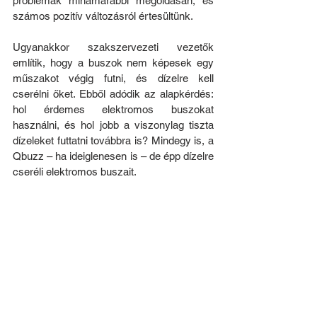
problémák mihamarabbi megoldásán, és 
számos pozitív változásról értesültünk. 
Ugyanakkor szakszervezeti vezetők 
említik, hogy a buszok nem képesek egy 
műszakot végig futni, és dízelre kell 
cserélni őket. Ebből adódik az alapkérdés: 
hol érdemes elektromos buszokat 
használni, és hol jobb a viszonylag tiszta 
dízeleket futtatni továbbra is?
Mindegy is, a 
Qbuzz – ha ideiglenesen is – de épp dízelre 
cseréli elektromos buszait.