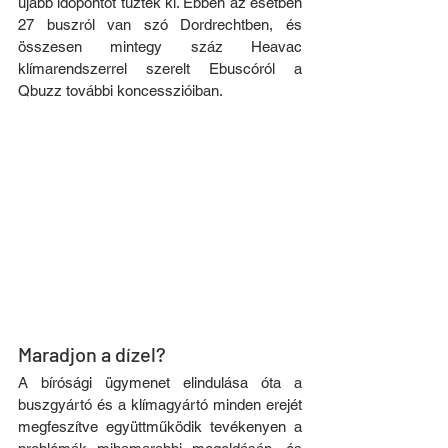
újabb időpontot tűztek ki. Ebben az esetben 
27 buszról van szó Dordrechtben, és 
összesen mintegy száz Heavac 
klímarendszerrel szerelt Ebuscóról a 
Qbuzz további koncesszióiban. 
Maradjon a dízel?
A bírósági ügymenet elindulása óta a 
buszgyártó és a klímagyártó minden erejét 
megfeszítve együttműködik tevékenyen a 