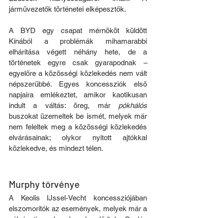
járművezetők történetei elképesztők.
A BYD egy csapat mérnököt küldött 
Kínából a problémák mihamarabbi 
elhárítása végett néhány hete, de a 
történetek egyre csak gyarapodnak 
– 
egyelőre a közösségi közlekedés nem vált 
népszerűbbé. Egyes koncessziók első 
napjaira emlékeztet, amikor kaotikusan 
indult a váltás: öreg, már 
pókhálós
buszokat üzemeltek be ismét, melyek már 
nem feleltek meg a közösségi közlekedés 
elvárásainak; olykor nyitott ajtókkal 
közlekedve, és mindezt télen. 
Murphy törvénye
A Keolis IJssel-Vecht koncessziójában 
elszomorítók az események, melyek már a 