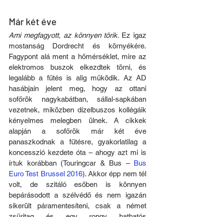
Már két éve
Ami megfagyott, az könnyen törik. 
Ez igaz 
mostanság Dordrecht és környékére. 
Fagypont alá ment a hőmérséklet, mire az 
elektromos buszok elkezdtek törni, és 
legalább a fűtés is alig működik. Az AD 
hasábjain jelent meg, hogy az ottani 
sofőrök nagykabátban, sállal-sapkában 
vezetnek, miközben dízelbuszos kollégáik 
kényelmes melegben ülnek. A cikkek 
alapján a sofőrök már két éve 
panaszkodnak a fűtésre, gyakorlatilag a 
koncesszió kezdete óta – ahogy azt mi is 
írtuk korábban (Touringcar & Bus – 
Bus 
Euro Test Brussel 2016
). Akkor épp nem tél 
volt, de szitáló esőben is könnyen 
bepárásodott a szélvédő és nem igazán 
sikerült páramentesíteni, csak a német 
zsűritag és egy rongy hathatós 