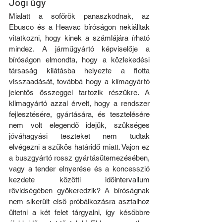
Jogi ügy
Mialatt a sofőrök panaszkodnak, az 
Ebusco és a Heavac bíróságon nekiálltak 
vitatkozni, hogy kinek a számlájára írható 
mindez. A járműgyártó képviselője a 
bíróságon elmondta, hogy a közlekedési 
társaság kilátásba helyezte a flotta 
visszaadását, továbbá hogy a klímagyártó 
jelentős összeggel tartozik részükre. A 
klímagyártó azzal érvelt, hogy a rendszer 
fejlesztésére, gyártására, és tesztelésére 
nem volt elegendő idejük, szükséges 
jóváhagyási teszteket nem tudtak 
elvégezni a szűkös határidő miatt. Vajon ez 
a buszgyártó rossz gyártásütemezésében, 
vagy a tender elnyerése és a koncesszió 
kezdete közötti időintervallum 
rövidségében gyökeredzik? A bíróságnak 
nem sikerült első próbálkozásra asztalhoz 
ültetni a két felet tárgyalni, így későbbre 