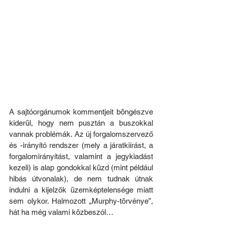
A sajtóorgánumok kommentjeit böngészve 
kiderül, hogy nem pusztán a buszokkal 
vannak problémák. Az új forgalomszervező 
és -irányító rendszer (mely a járatkiírást, a 
forgalomirányítást, valamint a jegykiadást 
kezeli) is alap gondokkal küzd (mint például 
hibás útvonalak), de nem tudnak útnak 
indulni a kijelzők üzemképtelensége miatt 
sem olykor. Halmozott „Murphy-törvénye”, 
hát ha még valami közbeszól…