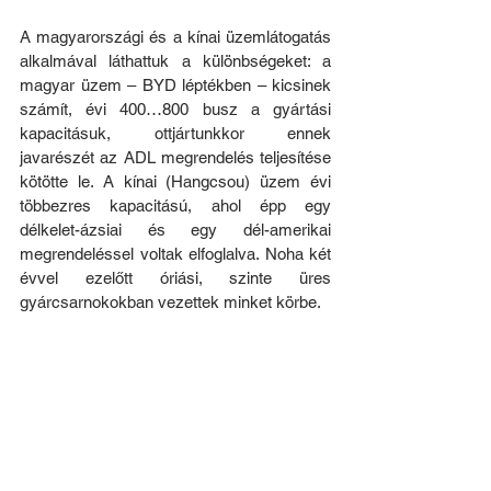
A magyarországi és a kínai üzemlátogatás 
alkalmával láthattuk a különbségeket: a 
magyar üzem – BYD léptékben – kicsinek 
számít, évi 400…800 busz a gyártási 
kapacitásuk, ottjártunkkor ennek 
javarészét az ADL megrendelés teljesítése 
kötötte le. A kínai (Hangcsou) üzem évi 
többezres kapacitású, ahol épp egy 
délkelet-ázsiai és egy dél-amerikai 
megrendeléssel voltak elfoglalva. Noha két 
évvel ezelőtt óriási, szinte üres 
gyárcsarnokokban vezettek minket körbe. 