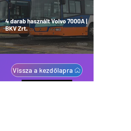
4 darab használt Volvo 7000A |
BKV Zrt.
Vissza a kezdőlapra
Info
Frissítések
Üzenetküldés