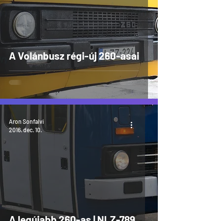
A Volánbusz régi-új 260-asai
Aron Sonfalvi
2016. dec. 10.
A legújabb 260-as | NLZ-789