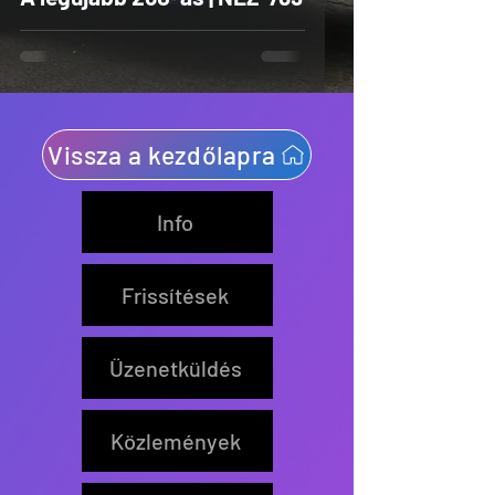
Vissza a kezdőlapra
Info
Frissítések
Üzenetküldés
Közlemények