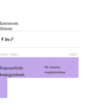
Események
Sínbusz
Az összes
Kapcsolódó
megtekintése
bejegyzések