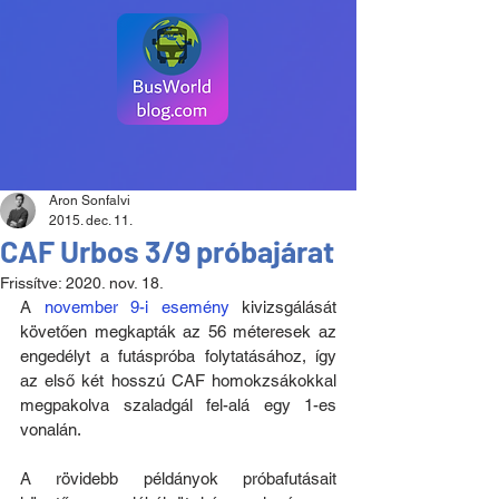
Aron Sonfalvi
2015. dec. 11.
CAF Urbos 3/9 próbajárat
Frissítve:
2020. nov. 18.
A 
november 9-i esemény
 kivizsgálását 
követően megkapták az 56 méteresek az 
engedélyt a futáspróba folytatásához, így 
az első két hosszú CAF homokzsákokkal 
megpakolva szaladgál fel-alá egy 1-es 
vonalán.
A rövidebb példányok próbafutásait 