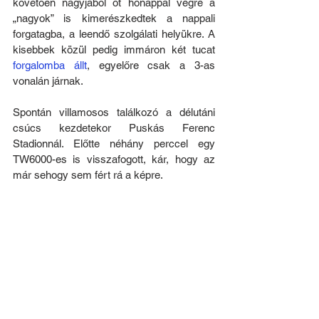
követően nagyjából öt hónappal végre a 
„nagyok” is kimerészkedtek a nappali 
forgatagba, a leendő szolgálati helyükre. A 
kisebbek közül pedig immáron két tucat 
forgalomba állt
, egyelőre csak a 3-as 
vonalán járnak.
Spontán villamosos találkozó a délutáni 
csúcs kezdetekor Puskás Ferenc 
Stadionnál. Előtte néhány perccel egy 
TW6000-es is visszafogott, kár, hogy az 
már sehogy sem fért rá a képre.