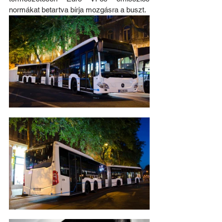
normákat betartva bírja mozgásra a buszt.