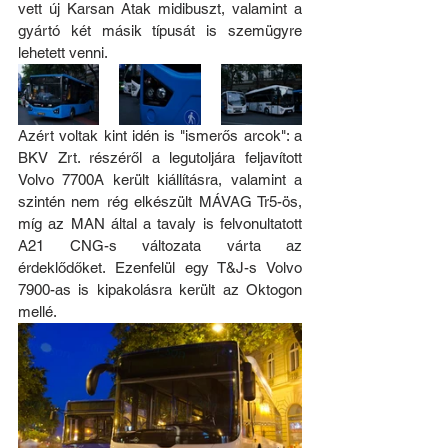
vett új Karsan Atak midibuszt, valamint a 
gyártó két másik típusát is szemügyre 
lehetett venni. 
Azért voltak kint idén is "ismerős arcok": a 
BKV Zrt. részéről a legutoljára feljavított 
Volvo 7700A került kiállításra, valamint a 
szintén nem rég elkészült MÁVAG Tr5-ös, 
míg az MAN által a tavaly is felvonultatott 
A21 CNG-s változata várta az 
érdeklődőket. Ezenfelül egy T&J-s Volvo 
7900-as is kipakolásra került az Oktogon 
mellé.