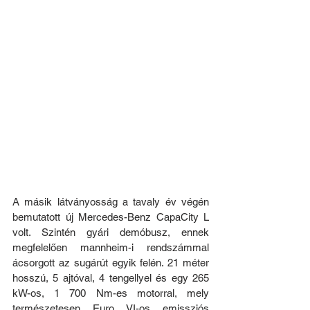
A másik látványosság a tavaly év végén 
bemutatott új Mercedes-Benz CapaCity L 
volt. Szintén gyári demóbusz, ennek 
megfelelően mannheim-i rendszámmal 
ácsorgott az sugárút egyik felén. 21 méter 
hosszú, 5 ajtóval, 4 tengellyel és egy 265 
kW-os, 1 700 Nm-es motorral, mely 
természetesen Euro VI-os emissziós 