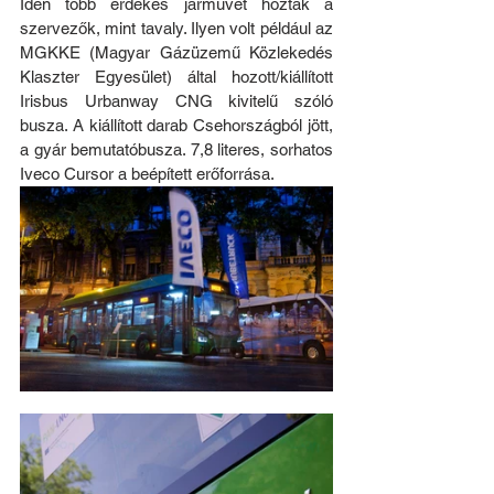
Idén több érdekes járművet hoztak a 
szervezők, mint tavaly. Ilyen volt például az 
MGKKE (Magyar Gázüzemű Közlekedés 
Klaszter Egyesület) által hozott/kiállított 
Irisbus Urbanway CNG kivitelű szóló 
busza. A kiállított darab Csehországból jött, 
a gyár bemutatóbusza. 7,8 literes, sorhatos 
Iveco Cursor a beépített erőforrása.