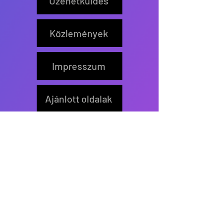
Üzenetküldés
Közlemények
Impresszum
Ajánlott oldalak
Feliratkozás
Értesítőt küldünk új írás
közzétételekor.
>