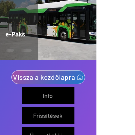
e-Paks
Vissza a kezdőlapra
Info
Frissítések