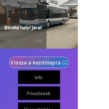
Bicske helyi járat
Vissza a kezdőlapra
Info
Frissítések