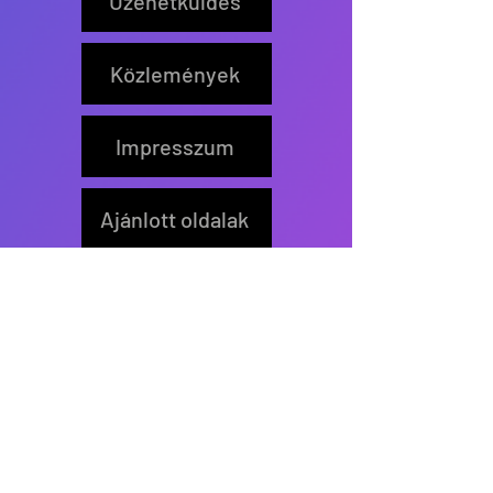
Üzenetküldés
Közlemények
Impresszum
Ajánlott oldalak
Feliratkozás
Értesítőt küldünk új írás
közzétételekor.
>