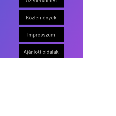
Üzenetküldés
Közlemények
Impresszum
Ajánlott oldalak
Feliratkozás
Értesítőt küldünk új írás
közzétételekor.
>