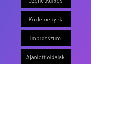
Üzenetküldés
Közlemények
Impresszum
Ajánlott oldalak
Feliratkozás
Értesítőt küldünk új írás
közzétételekor.
>