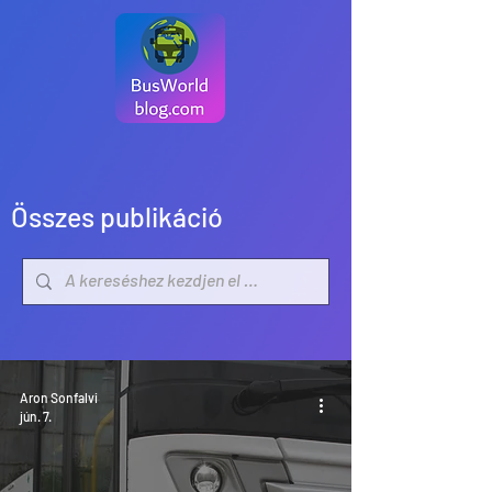
Összes publikáció
Aron Sonfalvi
jún. 7.