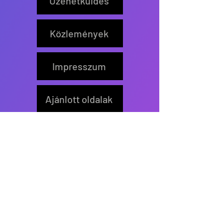
Üzenetküldés
Közlemények
Impresszum
Ajánlott oldalak
Feliratkozás
Értesítőt küldünk új írás
közzétételekor.
>