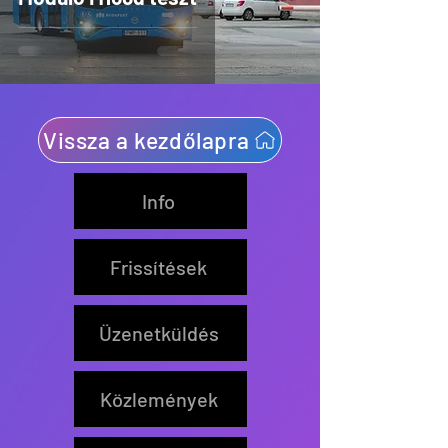
Vissza a kezdőlapra
Info
Frissítések
Üzenetküldés
Közlemények