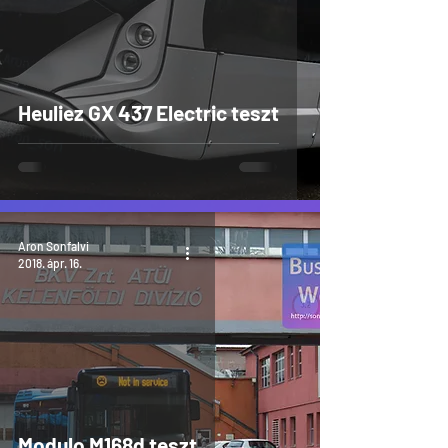
Heuliez GX 437 Electric teszt
Aron Sonfalvi
2018. ápr. 16.
Modulo M168d teszt