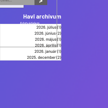
>
Havi archívum
Adatvédelem
2026. július
(1)
1 bejegyzés
2026. június
(2)
2 bejegyzés
2026. május
(1)
1 bejegyzés
2026. április
(1)
1 bejegyzés
2026. január
(1)
1 bejegyzés
2025. december
(2)
2 bejegyzés