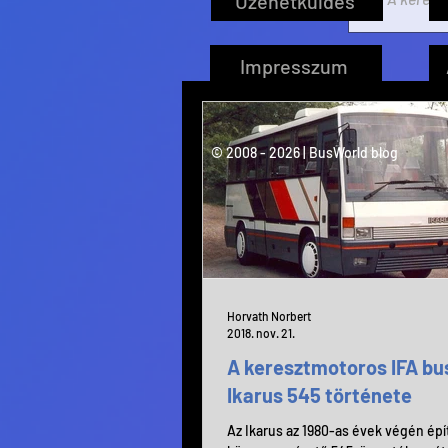
Üzenetküldés
Impresszum
© 2008 - 2026 | BusWorld blog
Horvath Norbert
2018. nov. 21.
A keresztmotoros IFA bus
Ikarus 545 története
Az Ikarus az 1980-as évek végén ép