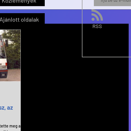
Közlemények
Ajánlott oldalak
RSS
z, az
ítette meg a