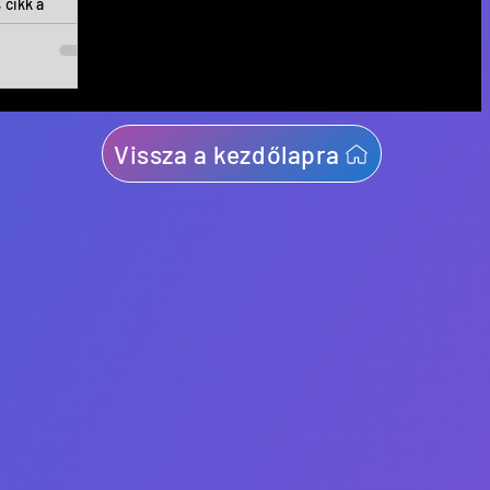
 cikk a
Vissza a kezdőlapra