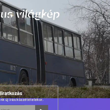
us világkép
liratkozás
nk új írás közzétételekor.