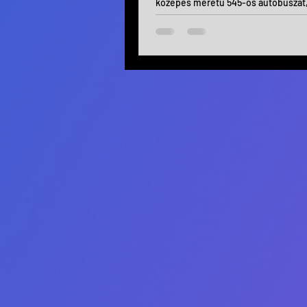
közepes méretű 545-ös autóbuszát,
születésének körülményeiről szól.