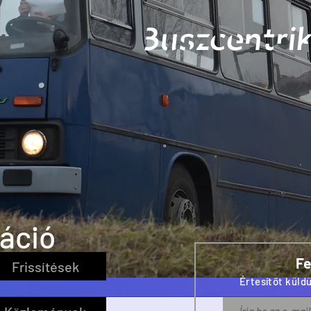
Buszcentrik
káció
Fe
Frissítések
Értesítőt küldü