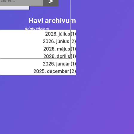
>
Havi archívum
Adatvédelem
2026. július
(1)
1 bejegyzés
2026. június
(2)
2 bejegyzés
2026. május
(1)
1 bejegyzés
2026. április
(1)
1 bejegyzés
2026. január
(1)
1 bejegyzés
2025. december
(2)
2 bejegyzés