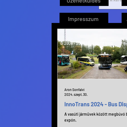
Üzenetküldés
Impresszum
© 2008 - 2026 | BusWorld blog
Aron Sonfalvi
2024. szept. 30.
InnoTrans 2024 - Bus Dis
A vasúti járművek között megbúvó b
expón.