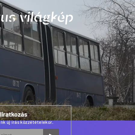
us világkép
liratkozás
nk új írás közzétételekor.