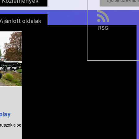
Közlemények
Ajánlott oldalak
RSS
play
uszok a berlini