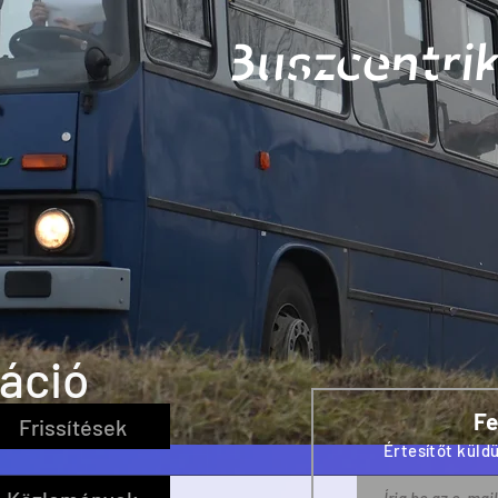
Buszcentrik
káció
Fe
Frissítések
Értesítőt küldü