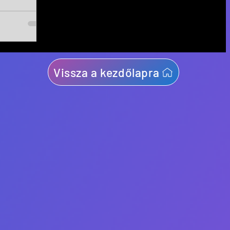
Vissza a kezdőlapra