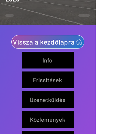
Vissza a kezdőlapra
Info
Frissítések
Üzenetküldés
Közlemények