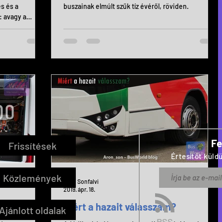
s és a
buszainak elmúlt szűk tíz évéről, röviden.
: avagy a
Fe
Frissítések
Értesítőt küldü
Közlemények
Aron Sonfalvi
2019. ápr. 18.
omos busz?
Miért a hazait válasszam?
Ajánlott oldalak
RSS