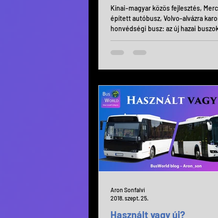
Kínai-magyar közös fejlesztés, Mer
épített autóbusz, Volvo-alvázra karo
honvédségi busz: az új hazai buszok
Aron Sonfalvi
2018. szept. 25.
Használt vagy új?