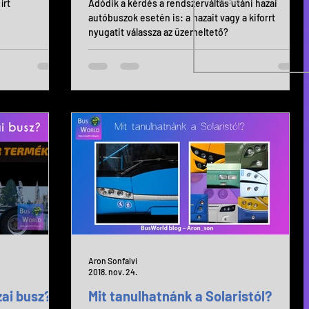
írt
Adódik a kérdés a rendszerváltás utáni hazai
autóbuszok esetén is: a hazait vagy a kiforrt
nyugatit válassza az üzemeltető?
Aron Sonfalvi
2018. nov. 24.
zai busz?
Mit tanulhatnánk a Solaristól?