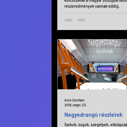
kulcsszavak a magyar buszgyártásb
részeredmények vannak eddig.
Aron Sonfalvi
2019. szept. 23.
Negyedrangú részletek
Sarkok, zugok, szegélyek, eldolgoz