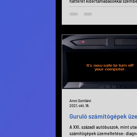
hátterét kibertámadásokkal szemb
szükségességét írja elő a 2024. júliu
Aron Sonfalvi
2021. okt. 18.
Guruló számítógépek üz
A XXI. századi autóbuszok, mint utas
számítógépek üzemeltetése: diagno