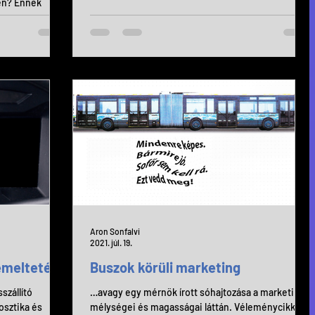
en? Ennek
s 1-től az R155.
Aron Sonfalvi
2021. júl. 19.
emeltetése
Buszok körüli marketing
szállító
…avagy egy mérnök írott sóhajtozása a marketing
sztika és
mélységei és magasságai láttán. Véleménycikk a