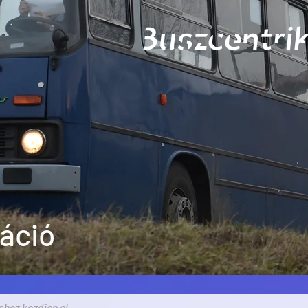
Buszcentrik
káció