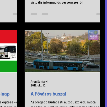
virtuális információs versenyzésről.
Aron Sonfalvi
2019. okt. 10.
olnap
A Főváros buszai
elégítése – a
Az öregedő budapesti autóbuszokról: mióta,