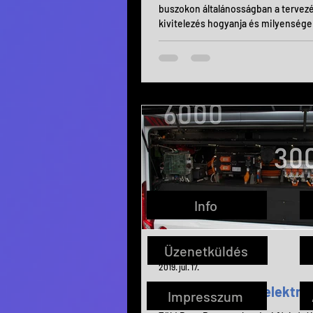
buszokon általánosságban a tervezé
kivitelezés hogyanja és milyensége
negyedrang.
Info
Üzenetküldés
Aron Sonfalvi
2019. júl. 17.
Kell nekünk ezer elektr
Impresszum