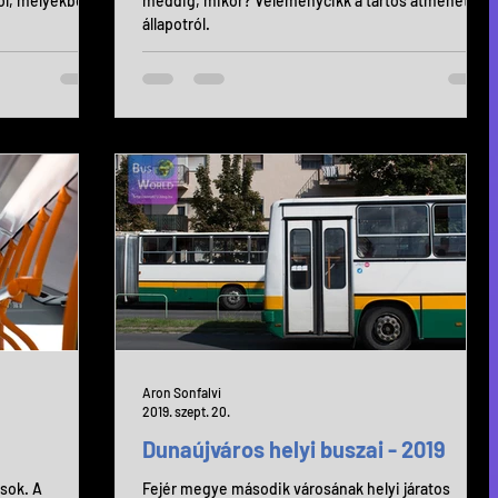
ól, melyekből
meddig, mikor? Véleménycikk a tartós átmeneti
állapotról.
Aron Sonfalvi
2019. szept. 20.
Dunaújváros helyi buszai - 2019
ások. A
Fejér megye második városának helyi járatos