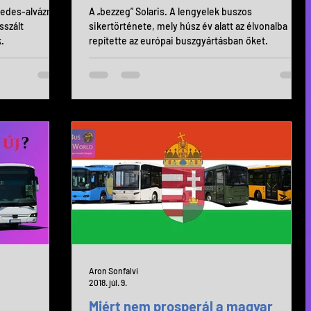
cedes-alvázra
A „bezzeg” Solaris. A lengyelek buszos
sszált
sikertörténete, mely húsz év alatt az élvonalba
.
repítette az európai buszgyártásban őket.
Aron Sonfalvi
2018. júl. 9.
Miért nem prosperál a magyar