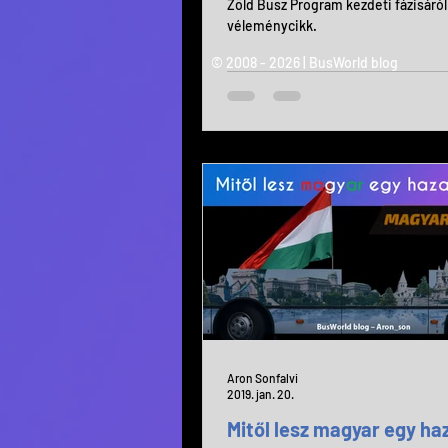
Zöld Busz Program kezdeti fázisáról 
véleménycikk.
© 2008 - 2026 | BusWorld blog
Aron Sonfalvi
2019. jan. 20.
Mitől lesz magyar egy ha